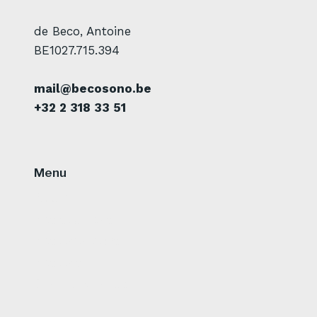
de Beco, Antoine
BE1027.715.394
mail@becosono.be
+32 2 318 33 51
Menu
Accueil
Nos solutions
Nos avantages
Nos avis
Contactez-nous