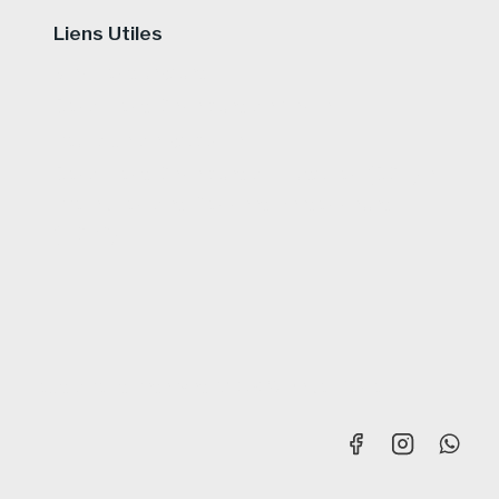
Liens Utiles
Mentions légales
Conditions Générales de Vente
Politique de garantie
Conditions Générales d’Utilisation (CGU) et
Protection des Données personnelles
(RGPD)
Tous droits réservés © 2026 Beco Sono